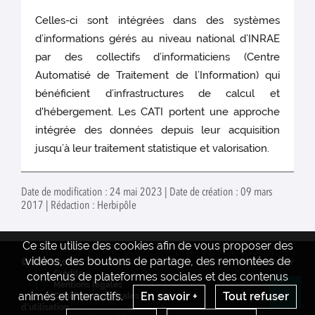
Celles-ci sont intégrées dans des systèmes
d’informations gérés au niveau national d’INRAE
par des collectifs d’informaticiens (Centre
Automatisé de Traitement de l’Information) qui
bénéficient d’infrastructures de calcul et
d'hébergement. Les CATI portent une approche
intégrée des données depuis leur acquisition
jusqu’à leur traitement statistique et valorisation.
Date de modification : 24 mai 2023 | Date de création : 09 mars
2017 | Rédaction : Herbipôle
Ce site utilise des cookies afin de vous proposer des
vidéos, des boutons de partage, des remontées de
© INRAE 2022
Actualités
www.inrae.fr
Crédits
contenus de plateformes sociales et des contenus
Mentions legales
animés et interactifs.
En savoir +
Tout refuser
Conditions générales
Re
d'utilisation