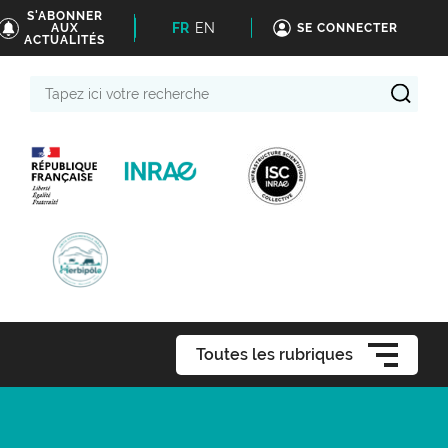
S'ABONNER
FR
EN
AUX
SE CONNECTER
ACTUALITÉS
Tapez
ici
votre
recherche
Toutes les rubriques