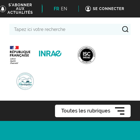
S'ABONNER
FR
EN
AUX
SE CONNECTER
ACTUALITÉS
Tapez
ici
votre
recherche
Toutes les rubriques